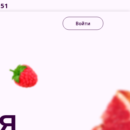
 51
Войти
Я