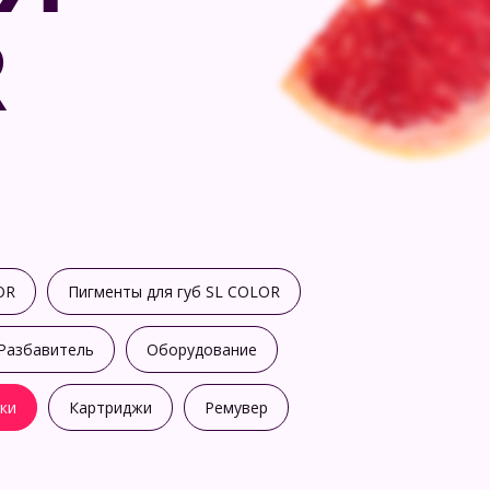
R
OR
Пигменты для губ SL COLOR
Разбавитель
Оборудование
ки
Картриджи
Ремувер